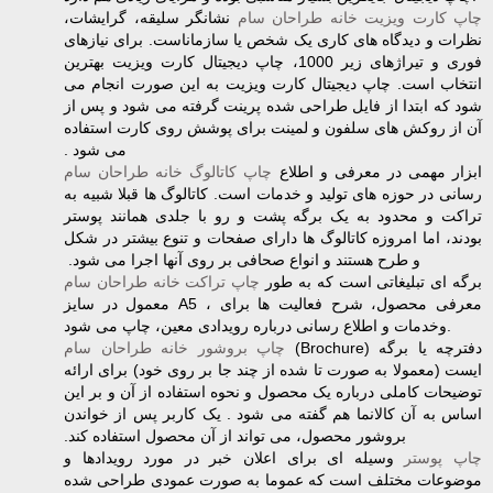
چاپ کارت ویزیت خانه طراحان سام
نشانگر سلیقه، گرایشات،
نظرات و دیدگاه های کاری یک شخص یا سازماناست. برای ‏نیازهای
فوری و تیراژهای زیر 1000، چاپ دیجیتال کارت ویزیت بهترین
انتخاب است. چاپ دیجیتال کارت‏ ویزیت به این صورت انجام می
شود که ابتدا از فایل طراحی شده پرینت گرفته می شود و پس از
آن از ‏روکش های سلفون و لمینت برای پوشش روی کارت استفاده
می شود .‏
‎ ‎ابزار مهمی در معرفی و اطلاع
چاپ کاتالوگ خانه طراحان سام
رسانی در حوزه های تولید و خدمات است. کاتالوگ ها قبلا شبیه به
تراکت و محدود به یک برگه پشت و رو با جلدی همانند پوستر
بودند، اما امروزه کاتالوگ ها ‏دارای صفحات و تنوع بیشتر در شکل
و طرح هستند و انواع صحافی بر روی آنها اجرا می شود. ‏
‎ ‎برگه ای تبلیغاتی است که به طور
چاپ تراکت خانه طراحان سام
معمول در سایز‎ A5 ‎‎، برای‎ ‎معرفی ‏محصول، شرح فعالیت ها
وخدمات و اطلاع رسانی درباره رویدادی معین، چاپ می شود‎.‎
‎(Brochure) ‎دفترچه یا برگه
چاپ بروشور خانه طراحان سام
ایست (معمولا به صورت تا شده از چند جا بر روی خود) برای ‏ارائه
توضیحات کاملی درباره یک محصول و نحوه استفاده از آن و بر این
اساس به آن کالانما هم گفته می ‏شود . یک کاربر پس از خواندن
بروشور محصول، می تواند از آن محصول استفاده کند.‏
چاپ پوستر
‏ وسیله ای برای اعلان خبر در مورد رویدادها و
موضوعات مختلف است که عموما به ‏صورت عمودی طراحی شده