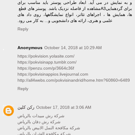
و به نمایش در می آید. ابعاد طراحی پوستر باید مناسب برای
مشاهده از ‏فاصله نزدیک باشد. پوستر های قطع ‏A3‎برای گردهمایی
ها، همایش ها ، اجراهای تئاتر، انواع نمایشگاهها، ‏روی داد های
علمی و هنری، ارائه های دانشجویی و... به کار می رود.‏
Reply
Anonymous
October 14, 2018 at 10:29 AM
https://pokvision.yolasite.com/
https://pokvisinapp.tumblr.com/
https://penzu.com/p/3664c36f
https://pokvisinappios.livejournal.com
http://all4webs.com/pokvisinandrid/home.htm?60860=6489
Reply
ركن كلين
October 17, 2018 at 3:06 AM
شركة رش مبيدات بالرياض
شركة رش دفان بالرياض
شركة مكافحة النمل الابيض بالرياض
شركة مكافحة الفئران بالرياض