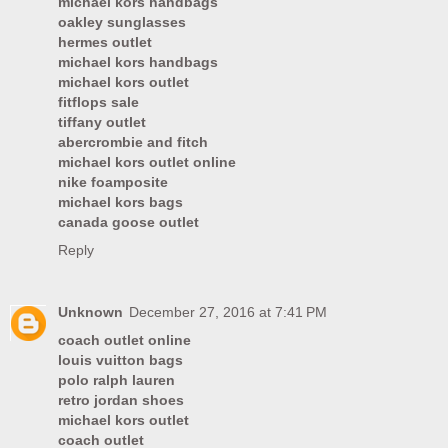
michael kors handbags
oakley sunglasses
hermes outlet
michael kors handbags
michael kors outlet
fitflops sale
tiffany outlet
abercrombie and fitch
michael kors outlet online
nike foamposite
michael kors bags
canada goose outlet
Reply
Unknown
December 27, 2016 at 7:41 PM
coach outlet online
louis vuitton bags
polo ralph lauren
retro jordan shoes
michael kors outlet
coach outlet