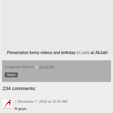
Personalize funny videos and birthday
eCards
at JibJab!
Jorgensen Albums
at
11:19 PM
Share
234 comments:
:
December 7, 2010 at 12:51 AM
hi guys,