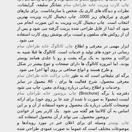
چاپ کارت ویزیت خانه طراحان سام
نشانگر سلیقه، گرایشات،
نظرات و دیدگاه های کاری یک شخص یا سازماناست. برای ‏نیازهای
فوری و تیراژهای زیر 1000، چاپ دیجیتال کارت ویزیت بهترین
انتخاب است. چاپ دیجیتال کارت‏ ویزیت به این صورت انجام می
شود که ابتدا از فایل طراحی شده پرینت گرفته می شود و پس از
آن از ‏روکش های سلفون و لمینت برای پوشش روی کارت استفاده
می شود .‏
‎ ‎ابزار مهمی در معرفی و اطلاع
چاپ کاتالوگ خانه طراحان سام
رسانی در حوزه های تولید و خدمات است. کاتالوگ ها قبلا شبیه به
تراکت و محدود به یک برگه پشت و رو با جلدی همانند پوستر
بودند، اما امروزه کاتالوگ ها ‏دارای صفحات و تنوع بیشتر در شکل
و طرح هستند و انواع صحافی بر روی آنها اجرا می شود. ‏
‎ ‎برگه ای تبلیغاتی است که به طور
چاپ تراکت خانه طراحان سام
معمول در سایز‎ A5 ‎‎، برای‎ ‎معرفی ‏محصول، شرح فعالیت ها
وخدمات و اطلاع رسانی درباره رویدادی معین، چاپ می شود‎.‎
‎(Brochure) ‎دفترچه یا برگه
چاپ بروشور خانه طراحان سام
ایست (معمولا به صورت تا شده از چند جا بر روی خود) برای ‏ارائه
توضیحات کاملی درباره یک محصول و نحوه استفاده از آن و بر این
اساس به آن کالانما هم گفته می ‏شود . یک کاربر پس از خواندن
بروشور محصول، می تواند از آن محصول استفاده کند.‏
چاپ پوستر
‏ وسیله ای برای اعلان خبر در مورد رویدادها و
موضوعات مختلف است که عموما به ‏صورت عمودی طراحی شده