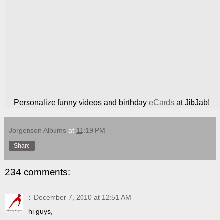
Personalize funny videos and birthday
eCards
at JibJab!
Jorgensen Albums
at
11:19 PM
Share
234 comments:
:
December 7, 2010 at 12:51 AM
hi guys,