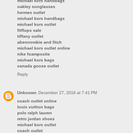
michael kors handbags
oakley sunglasses
hermes outlet
michael kors handbags
michael kors outlet
fitflops sale
tiffany outlet
abercrombie and fitch
michael kors outlet online
nike foamposite
michael kors bags
canada goose outlet
Reply
Unknown
December 27, 2016 at 7:41 PM
coach outlet online
louis vuitton bags
polo ralph lauren
retro jordan shoes
michael kors outlet
coach outlet