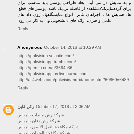
و به نمایش در می آید. ابعاد طراحی پوستر باید مناسب برای
مشاهده از ‏فاصله نزدیک باشد. پوستر های قطع ‏A3‎برای گردهمایی
ها، همایش ها ، اجراهای تئاتر، انواع نمایشگاهها، ‏روی داد های
علمی و هنری، ارائه های دانشجویی و... به کار می رود.‏
Reply
Anonymous
October 14, 2018 at 10:29 AM
https://pokvision.yolasite.com/
https://pokvisinapp.tumblr.com/
https://penzu.com/p/3664c36f
https://pokvisinappios.livejournal.com
http://all4webs.com/pokvisinandrid/home.htm?60860=6489
Reply
ركن كلين
October 17, 2018 at 3:06 AM
شركة رش مبيدات بالرياض
شركة رش دفان بالرياض
شركة مكافحة النمل الابيض بالرياض
شركة مكافحة الفئران بالرياض