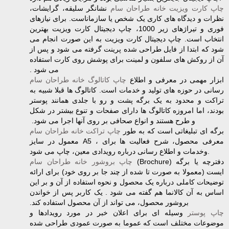
چاپ کارت ویزیت خانه طراحان سام
نشانگر سلیقه، گرایشات،
نظرات و دیدگاه های کاری یک شخص یا سازماناست. برای ‏نیازهای
فوری و تیراژهای زیر 1000، چاپ دیجیتال کارت ویزیت بهترین
انتخاب است. چاپ دیجیتال کارت‏ ویزیت به این صورت انجام می
شود که ابتدا از فایل طراحی شده پرینت گرفته می شود و پس از
آن از ‏روکش های سلفون و لمینت برای پوشش روی کارت استفاده
می شود .‏
‎ ‎ابزار مهمی در معرفی و اطلاع
چاپ کاتالوگ خانه طراحان سام
رسانی در حوزه های تولید و خدمات است. کاتالوگ ها قبلا شبیه به
تراکت و محدود به یک برگه پشت و رو با جلدی همانند پوستر
بودند، اما امروزه کاتالوگ ها ‏دارای صفحات و تنوع بیشتر در شکل
و طرح هستند و انواع صحافی بر روی آنها اجرا می شود. ‏
‎ ‎برگه ای تبلیغاتی است که به طور
چاپ تراکت خانه طراحان سام
معمول در سایز‎ A5 ‎‎، برای‎ ‎معرفی ‏محصول، شرح فعالیت ها
وخدمات و اطلاع رسانی درباره رویدادی معین، چاپ می شود‎.‎
‎(Brochure) ‎دفترچه یا برگه
چاپ بروشور خانه طراحان سام
ایست (معمولا به صورت تا شده از چند جا بر روی خود) برای ‏ارائه
توضیحات کاملی درباره یک محصول و نحوه استفاده از آن و بر این
اساس به آن کالانما هم گفته می ‏شود . یک کاربر پس از خواندن
بروشور محصول، می تواند از آن محصول استفاده کند.‏
چاپ پوستر
‏ وسیله ای برای اعلان خبر در مورد رویدادها و
موضوعات مختلف است که عموما به ‏صورت عمودی طراحی شده