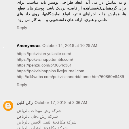
و به نمایش در می آید. ابعاد طراحی پوستر باید مناسب برای
مشاهده از ‏فاصله نزدیک باشد. پوستر های قطع ‏A3‎برای گردهمایی
ها، همایش ها ، اجراهای تئاتر، انواع نمایشگاهها، ‏روی داد های
علمی و هنری، ارائه های دانشجویی و... به کار می رود.‏
Reply
Anonymous
October 14, 2018 at 10:29 AM
https://pokvision.yolasite.com/
https://pokvisinapp.tumblr.com/
https://penzu.com/p/3664c36f
https://pokvisinappios.livejournal.com
http://all4webs.com/pokvisinandrid/home.htm?60860=6489
Reply
ركن كلين
October 17, 2018 at 3:06 AM
شركة رش مبيدات بالرياض
شركة رش دفان بالرياض
شركة مكافحة النمل الابيض بالرياض
شركة مكافحة الفئران بالرياض