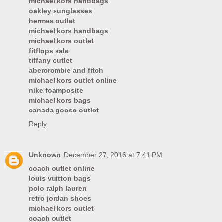
michael kors handbags
oakley sunglasses
hermes outlet
michael kors handbags
michael kors outlet
fitflops sale
tiffany outlet
abercrombie and fitch
michael kors outlet online
nike foamposite
michael kors bags
canada goose outlet
Reply
Unknown
December 27, 2016 at 7:41 PM
coach outlet online
louis vuitton bags
polo ralph lauren
retro jordan shoes
michael kors outlet
coach outlet