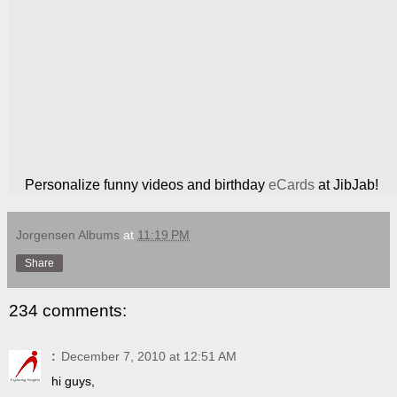
Personalize funny videos and birthday
eCards
at JibJab!
Jorgensen Albums
at
11:19 PM
Share
234 comments:
:
December 7, 2010 at 12:51 AM
hi guys,