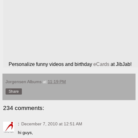
Personalize funny videos and birthday
eCards
at JibJab!
Jorgensen Albums
at
11:19 PM
Share
234 comments:
:
December 7, 2010 at 12:51 AM
hi guys,