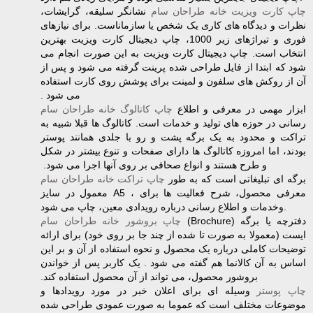
چاپ کارت ویزیت خانه طراحان سام
نشانگر سلیقه، گرایشات،
نظرات و دیدگاه های کاری یک شخص یا سازماناست. برای ‏نیازهای
فوری و تیراژهای زیر 1000، چاپ دیجیتال کارت ویزیت بهترین
انتخاب است. چاپ دیجیتال کارت‏ ویزیت به این صورت انجام می
شود که ابتدا از فایل طراحی شده پرینت گرفته می شود و پس از
آن از ‏روکش های سلفون و لمینت برای پوشش روی کارت استفاده
می شود .‏
‎ ‎ابزار مهمی در معرفی و اطلاع
چاپ کاتالوگ خانه طراحان سام
رسانی در حوزه های تولید و خدمات است. کاتالوگ ها قبلا شبیه به
تراکت و محدود به یک برگه پشت و رو با جلدی همانند پوستر
بودند، اما امروزه کاتالوگ ها ‏دارای صفحات و تنوع بیشتر در شکل
و طرح هستند و انواع صحافی بر روی آنها اجرا می شود. ‏
‎ ‎برگه ای تبلیغاتی است که به طور
چاپ تراکت خانه طراحان سام
معمول در سایز‎ A5 ‎‎، برای‎ ‎معرفی ‏محصول، شرح فعالیت ها
وخدمات و اطلاع رسانی درباره رویدادی معین، چاپ می شود‎.‎
‎(Brochure) ‎دفترچه یا برگه
چاپ بروشور خانه طراحان سام
ایست (معمولا به صورت تا شده از چند جا بر روی خود) برای ‏ارائه
توضیحات کاملی درباره یک محصول و نحوه استفاده از آن و بر این
اساس به آن کالانما هم گفته می ‏شود . یک کاربر پس از خواندن
بروشور محصول، می تواند از آن محصول استفاده کند.‏
چاپ پوستر
‏ وسیله ای برای اعلان خبر در مورد رویدادها و
موضوعات مختلف است که عموما به ‏صورت عمودی طراحی شده