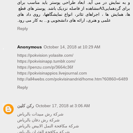
و به نمایش در می آید. ابعاد طراحی پوستر باید مناسب برای
مشاهده از ‏فاصله نزدیک باشد. پوستر های قطع ‏A3‎برای گردهمایی
ها، همایش ها ، اجراهای تئاتر، انواع نمایشگاهها، ‏روی داد های
علمی و هنری، ارائه های دانشجویی و... به کار می رود.‏
Reply
Anonymous
October 14, 2018 at 10:29 AM
https://pokvision.yolasite.com/
https://pokvisinapp.tumblr.com/
https://penzu.com/p/3664c36f
https://pokvisinappios.livejournal.com
http://all4webs.com/pokvisinandrid/home.htm?60860=6489
Reply
ركن كلين
October 17, 2018 at 3:06 AM
شركة رش مبيدات بالرياض
شركة رش دفان بالرياض
شركة مكافحة النمل الابيض بالرياض
شركة مكافحة الفئران بالرياض