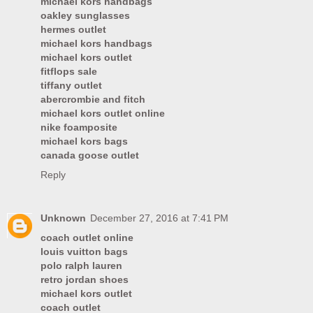
michael kors handbags
oakley sunglasses
hermes outlet
michael kors handbags
michael kors outlet
fitflops sale
tiffany outlet
abercrombie and fitch
michael kors outlet online
nike foamposite
michael kors bags
canada goose outlet
Reply
Unknown
December 27, 2016 at 7:41 PM
coach outlet online
louis vuitton bags
polo ralph lauren
retro jordan shoes
michael kors outlet
coach outlet